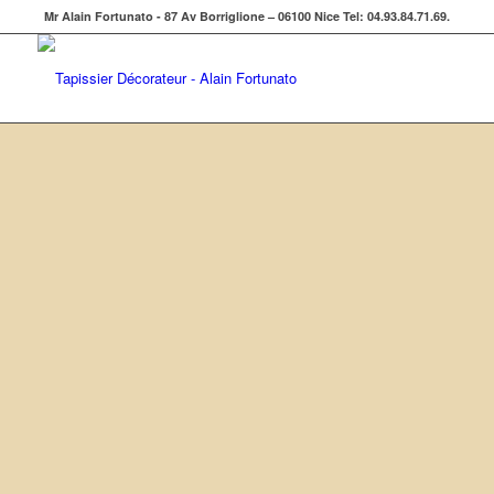
Mr Alain Fortunato - 87 Av Borriglione – 06100 Nice Tel: 04.93.84.71.69.