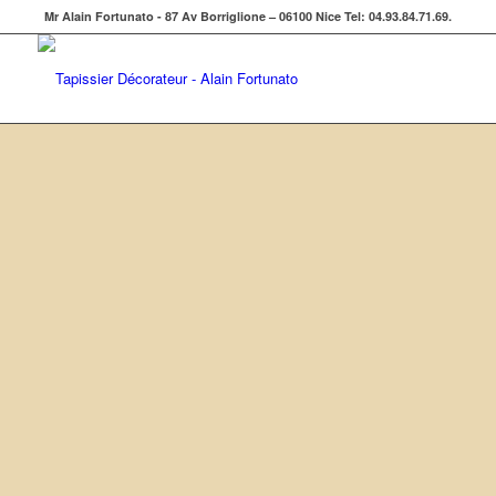
Mr Alain Fortunato - 87 Av Borriglione – 06100 Nice Tel: 04.93.84.71.69.